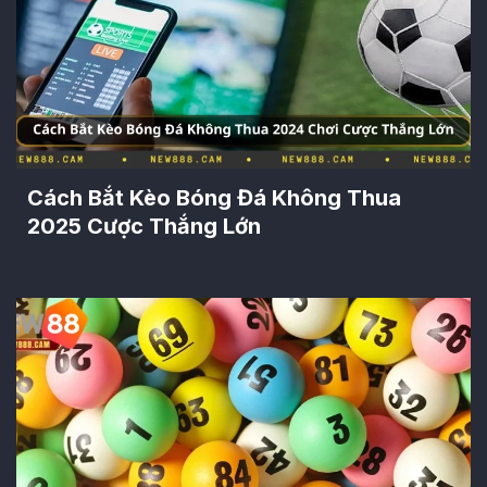
Cách Bắt Kèo Bóng Đá Không Thua
2025 Cược Thắng Lớn