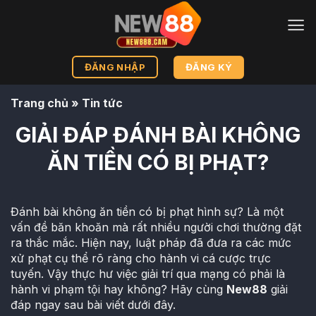
ĐĂNG KÝ
ĐĂNG NHẬP
Trang chủ
»
Tin tức
GIẢI ĐÁP ĐÁNH BÀI KHÔNG
ĂN TIỀN CÓ BỊ PHẠT?
Đánh bài không ăn tiền có bị phạt hình sự? Là một
vấn đề băn khoăn mà rất nhiều người chơi thường đặt
ra thắc mắc. Hiện nay, luật pháp đã đưa ra các mức
xử phạt cụ thể rõ ràng cho hành vi cá cược trực
tuyến. Vậy thực hư việc giải trí qua mạng có phải là
hành vi phạm tội hay không? Hãy cùng
New88
giải
đáp ngay sau bài viết dưới đây.