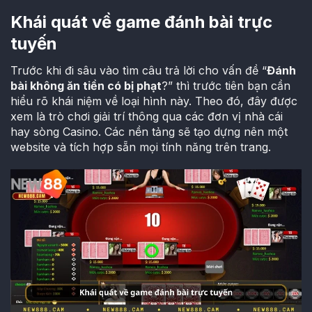
Khái quát về game đánh bài trực
tuyến
Trước khi đi sâu vào tìm câu trả lời cho vấn đề “
Đánh
bài không ăn tiền có bị phạt
?” thì trước tiên bạn cần
hiểu rõ khái niệm về loại hình này. Theo đó, đây được
xem là trò chơi giải trí thông qua các đơn vị nhà cái
hay sòng Casino. Các nền tảng sẽ tạo dựng nên một
website và tích hợp sẵn mọi tính năng trên trang.