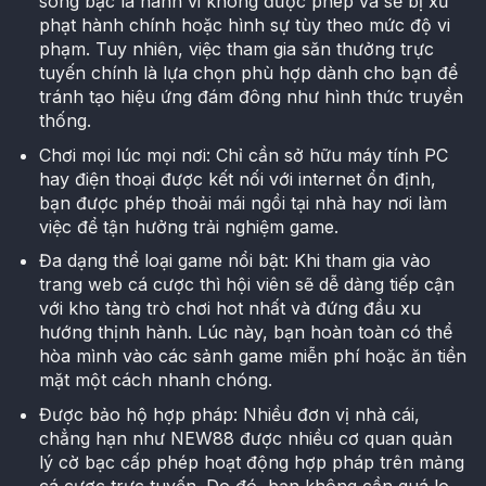
sòng bạc là hành vi không được phép và sẽ bị xử
phạt hành chính hoặc hình sự tùy theo mức độ vi
phạm. Tuy nhiên, việc tham gia săn thưởng trực
tuyến chính là lựa chọn phù hợp dành cho bạn để
tránh tạo hiệu ứng đám đông như hình thức truyền
thống.
Chơi mọi lúc mọi nơi: Chỉ cần sở hữu máy tính PC
hay điện thoại được kết nối với internet ổn định,
bạn được phép thoải mái ngồi tại nhà hay nơi làm
việc để tận hưởng trải nghiệm game.
Đa dạng thể loại game nổi bật: Khi tham gia vào
trang web cá cược thì hội viên sẽ dễ dàng tiếp cận
với kho tàng trò chơi hot nhất và đứng đầu xu
hướng thịnh hành. Lúc này, bạn hoàn toàn có thể
hòa mình vào các sảnh game miễn phí hoặc ăn tiền
mặt một cách nhanh chóng.
Được bảo hộ hợp pháp: Nhiều đơn vị nhà cái,
chẳng hạn như NEW88 được nhiều cơ quan quản
lý cờ bạc cấp phép hoạt động hợp pháp trên mảng
cá cược trực tuyến. Do đó, bạn không cần quá lo