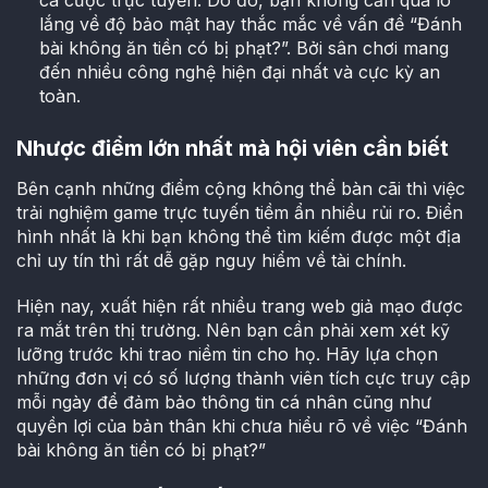
lắng về độ bảo mật hay thắc mắc về vấn đề “Đánh
bài không ăn tiền có bị phạt?”. Bởi sân chơi mang
đến nhiều công nghệ hiện đại nhất và cực kỳ an
toàn.
Nhược điểm lớn nhất mà hội viên cần biết
Bên cạnh những điểm cộng không thể bàn cãi thì việc
trải nghiệm game trực tuyến tiềm ẩn nhiều rủi ro. Điển
hình nhất là khi bạn không thể tìm kiếm được một địa
chỉ uy tín thì rất dễ gặp nguy hiểm về tài chính.
Hiện nay, xuất hiện rất nhiều trang web giả mạo được
ra mắt trên thị trường. Nên bạn cần phải xem xét kỹ
lưỡng trước khi trao niềm tin cho họ. Hãy lựa chọn
những đơn vị có số lượng thành viên tích cực truy cập
mỗi ngày để đảm bảo thông tin cá nhân cũng như
quyền lợi của bản thân khi chưa hiểu rõ về việc “Đánh
bài không ăn tiền có bị phạt?”