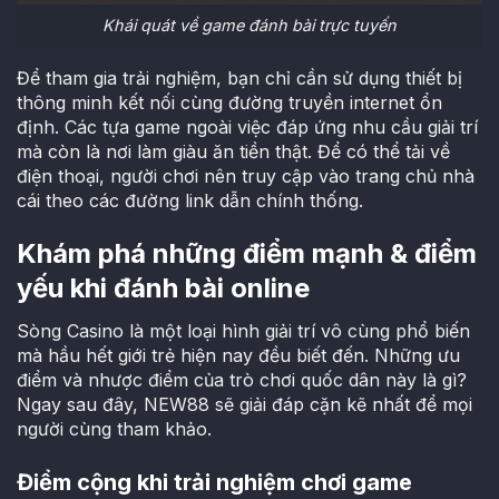
Khái quát về game đánh bài trực tuyến
Để tham gia trải nghiệm, bạn chỉ cần sử dụng thiết bị
thông minh kết nối cùng đường truyền internet ổn
định. Các tựa game ngoài việc đáp ứng nhu cầu giải trí
mà còn là nơi làm giàu ăn tiền thật. Để có thể tải về
điện thoại, người chơi nên truy cập vào trang chủ nhà
cái theo các đường link dẫn chính thống.
Khám phá những điểm mạnh & điểm
yếu khi đánh bài online
Sòng Casino là một loại hình giải trí vô cùng phổ biến
mà hầu hết giới trẻ hiện nay đều biết đến. Những ưu
điểm và nhược điểm của trò chơi quốc dân này là gì?
Ngay sau đây, NEW88 sẽ giải đáp cặn kẽ nhất để mọi
người cùng tham khảo.
Điểm cộng khi trải nghiệm chơi game