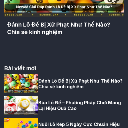
Đánh Lô Đề Bị Xử Phạt Như Thế Nào?
Chia sẻ kinh nghiệm
Bài viết mới
Đánh Lô Đề Bị Xử Phạt Như Thế Nào?
Chia sẻ kinh nghiệm
Bùa Lô Đề – Phương Pháp Chơi Mang
Lại Hiệu Quả Cao
Nuôi Lô Kép 5 Ngày Cực Chuẩn Hiệu