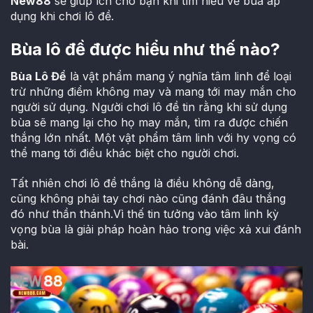
New88
sẽ giúp ích cho bạn khi tìm hiểu về bùa áp
dụng khi chơi lô đề.
Bùa lô đề được hiểu như thế nào?
Bùa Lô Đề
là vật phẩm mang ý nghĩa tâm linh để loại
trừ những điểm không may và mang tới may mắn cho
người sử dụng. Người chơi lô đề tin rằng khi sử dụng
bùa sẽ mang lại cho họ may mắn, tìm ra được chiến
thắng lớn nhất. Một vật phẩm tâm linh với hy vọng có
thể mang tới điều khác biệt cho người chơi.
Tất nhiên chơi lô đề thắng là điều không dễ dàng,
cũng không phải tay chơi nào cũng đánh đâu thắng
đó như thần thánh.Vì thế tin tưởng vào tâm linh kỳ
vọng bùa là giải pháp hoàn hảo trong việc xả xui đánh
bài.