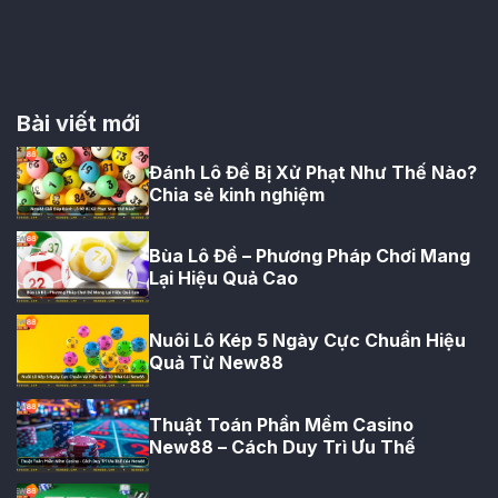
Bài viết mới
Đánh Lô Đề Bị Xử Phạt Như Thế Nào?
Chia sẻ kinh nghiệm
Bùa Lô Đề – Phương Pháp Chơi Mang
Lại Hiệu Quả Cao
Nuôi Lô Kép 5 Ngày Cực Chuẩn Hiệu
Quả Từ New88
Thuật Toán Phần Mềm Casino
New88 – Cách Duy Trì Ưu Thế