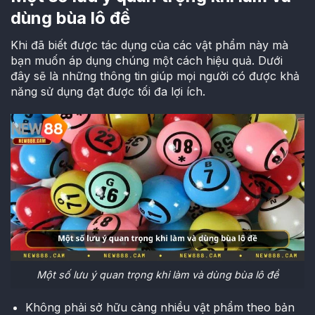
dùng bùa lô đề
Khi đã biết được tác dụng của các vật phẩm này mà
bạn muốn áp dụng chúng một cách hiệu quả. Dưới
đây sẽ là những thông tin giúp mọi người có được khả
năng sử dụng đạt được tối đa lợi ích.
Một số lưu ý quan trọng khi làm và dùng bùa lô đề
Không phải sở hữu càng nhiều vật phẩm theo bản