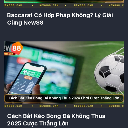
Baccarat Có Hợp Pháp Không? Lý Giải
Cùng New88
Cách Bắt Kèo Bóng Đá Không Thua
2025 Cược Thắng Lớn