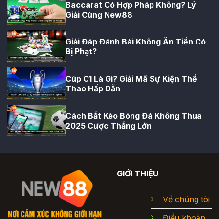
Baccarat Có Hợp Pháp Không? Lý
Giải Cùng New88
Giải Đáp Đánh Bài Không Ăn Tiền Có
Bị Phạt?
Cúp C1 Là Gì? Giải Mã Sự Kiện Thể
Thao Hấp Dẫn
Cách Bắt Kèo Bóng Đá Không Thua
2025 Cược Thắng Lớn
GIỚI THIỆU
Về chúng tôi
Điều khoản