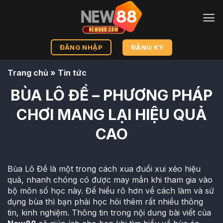
ĐĂNG KÝ
ĐĂNG NHẬP
Trang chủ
»
Tin tức
BÙA LÔ ĐỀ – PHƯƠNG PHÁP
CHƠI MANG LẠI HIỆU QUẢ
CAO
Bùa Lô Đề
là một trong cách xua đuổi xui xẻo hiệu
quả, nhanh chóng có được may mắn khi tham gia vào
bộ môn số học này. Để hiểu rõ hơn về cách làm và sử
dụng bùa thì bạn phải học hỏi thêm rất nhiều thông
tin, kinh nghiệm. Thông tin trong nội dung bài viết của